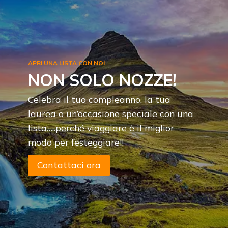
APRI UNA LISTA CON NOI
NON SOLO NOZZE!
Celebra il tuo compleanno, la tua
laurea o un’occasione speciale con una
lista…..perché viaggiare è il miglior
modo per festeggiare!!
Contattaci ora