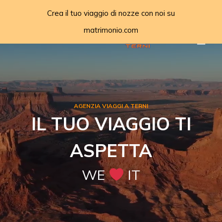
Crea il tuo viaggio di nozze con noi su
Salta
matrimonio.com
al
contenuto
AGENZIA VIAGGI A TERNI
IL TUO VIAGGIO TI
ASPETTA
WE
IT