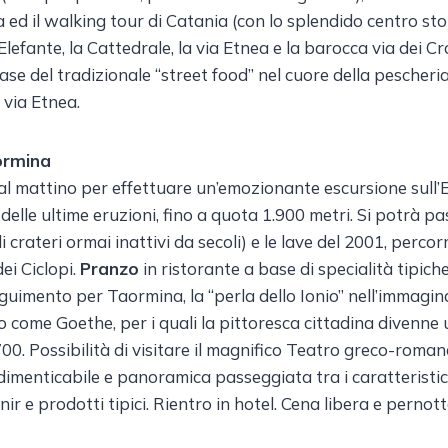
a ed il walking tour di Catania (con lo splendido centro sto
lefante, la Cattedrale, la via Etnea e la barocca via dei Croc
se del tradizionale “street food” nel cuore della pescheria e
 via Etnea.
ormina
al mattino per effettuare un’emozionante escursione sull’
delle ultime eruzioni, fino a quota 1.900 metri. Si potrà pa
oli crateri ormai inattivi da secoli) e le lave del 2001, perco
dei Ciclopi.
Pranzo
in ristorante a base di specialità tipich
uimento per Taormina, la “perla dello Ionio” nell’immaginari
o come Goethe, per i quali la pittoresca cittadina divenn
700. Possibilità di visitare il magnifico Teatro greco-roma
imenticabile e panoramica passeggiata tra i caratteristici v
nir e prodotti tipici. Rientro in hotel. Cena libera e perno