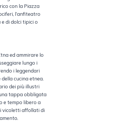
rico con la Piazza
iferi, l’anfiteatro
 di dolci tipici o
Etna ed ammirare lo
sseggiare lungo i
rrendo i leggendari
e della cucina etnea.
o dei più illustri
e una tappa obbligata
no e tempo libero a
icoletti affollati di
ttamento.