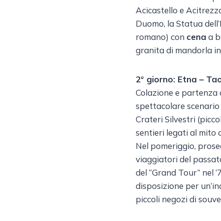
Acicastello e Acitrezz
Duomo, la Statua dell’E
romano) con
cena
a ba
granita di mandorla in
2° giorno: Etna – Ta
Colazione e partenza 
spettacolare scenario 
Crateri Silvestri (picc
sentieri legati al mito 
Nel pomeriggio, proseg
viaggiatori del passat
del “Grand Tour” nel ‘
disposizione per un’ind
piccoli negozi di souve