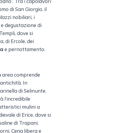
lbano”. Tra i capolavori
mo di San Giorgio, il
azzi nobiliari, i
ei e degustazione di
Templi, dove si
, di Ercole, dei
na
e pernottamento.
nsa area comprende
’antichità. In
rinella di Selinunte.
 l’incredibile
tteristici mulini a
ievale di Erice, dove si
saline di Trapani.
orni. Cena libera e