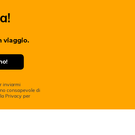
a!
n viaggio.
r inviarmi
Sono consapevole di
la Privacy per