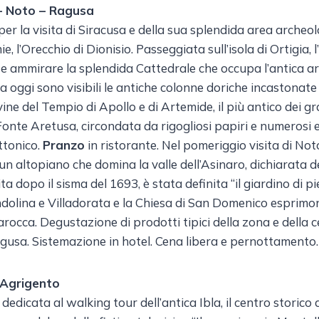
 – Noto – Ragusa
er la visita di Siracusa e della sua splendida area archeol
e, l’Orecchio di Dionisio. Passeggiata sull’isola di Ortigia, 
te ammirare la splendida Cattedrale che occupa l’antica a
a oggi sono visibili le antiche colonne doriche incastonate n
ine del Tempio di Apollo e di Artemide, il più antico dei gr
 Fonte Aretusa, circondata da rigogliosi papiri e numerosi e
ttonico.
Pranzo
in ristorante. Nel pomeriggio visita di Noto
n altopiano che domina la valle dell’Asinaro, dichiarata 
ta dopo il sisma del 1693, è stata definita “il giardino di pi
ndolina e Villadorata e la Chiesa di San Domenico esprimo
arocca. Degustazione di prodotti tipici della zona e della 
gusa. Sistemazione in hotel. Cena libera e pernottamento.
 Agrigento
edicata al walking tour dell’antica Ibla, il centro storico 