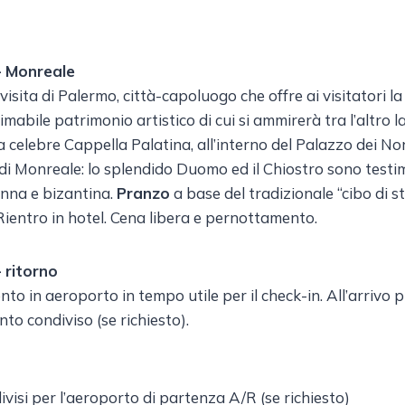
– Monreale
visita di Palermo, città-capoluogo che offre ai visitatori la 
timabile patrimonio artistico di cui si ammirerà tra l’altro 
 la celebre Cappella Palatina, all’interno del Palazzo dei No
i Monreale: lo splendido Duomo ed il Chiostro sono test
nna e bizantina.
Pranzo
a base del tradizionale “cibo di 
 Rientro in hotel. Cena libera e pernottamento.
 ritorno
nto in aeroporto in tempo utile per il check-in. All’arrivo 
to condiviso (se richiesto).
visi per l’aeroporto di partenza A/R (se richiesto)