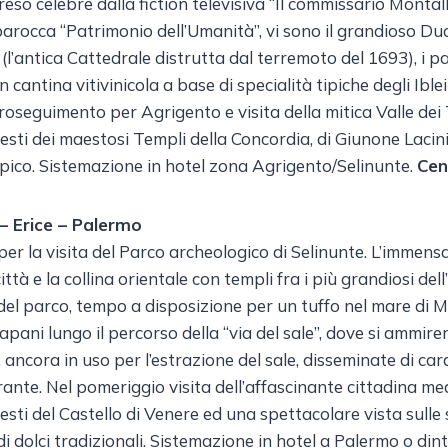
 reso celebre dalla fiction televisiva “Il commissario Monta
 barocca “Patrimonio dell’Umanità”, vi sono il grandioso Duo
(l’antica Cattedrale distrutta dal terremoto del 1693), i pal
n cantina vitivinicola a base di specialità tipiche degli Ibl
proseguimento per Agrigento e visita della mitica Valle dei 
sti dei maestosi Templi della Concordia, di Giunone Lacinia
mpico. Sistemazione in hotel zona Agrigento/Selinunte.
Ce
 – Erice – Palermo
per la visita del Parco archeologico di Selinunte. L’imme
 città e la collina orientale con templi fra i più grandiosi dell
 del parco, tempo a disposizione per un tuffo nel mare di Ma
ani lungo il percorso della “via del sale”, dove si ammirerà
 ancora in uso per l’estrazione del sale, disseminate di cara
rante. Nel pomeriggio visita dell’affascinante cittadina med
sti del Castello di Venere ed una spettacolare vista sulle 
 dolci tradizionali. Sistemazione in hotel a Palermo o dint