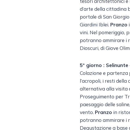
tesori architettonici e
d’arte della cittadina
portale di San Giorgio 
Giardini Iblei.
Pranzo
i
vini. Nel pomeriggio, 
potranno ammirare i re
Dioscuri, di Giove Oli
5° giorno : Selinunte
Colazione e partenza 
l’acropoli, i resti della
alternativa alla visita
Proseguimento per Trap
paesaggio delle saline,
vento.
Pranzo
in risto
potranno ammirare i re
Degustazione a base di