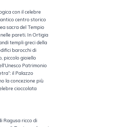
ogica con il celebre
l’antico centro storico
rea sacra del Tempio
elle pareti. In Ortigia
andi templi greci della
difici barocchi di
, piccolo gioiello
dell’Unesco Patrimonio
etra”: il Palazzo
no la concezione più
celebre cioccolata
di Ragusa ricco di