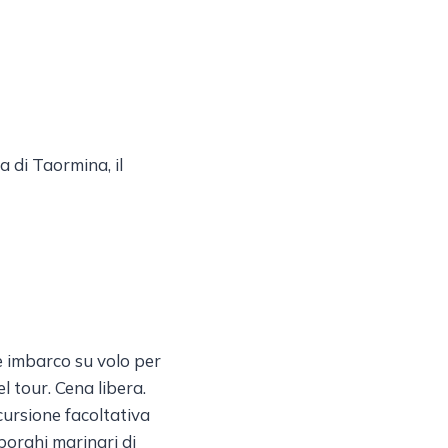
a di Taormina, il
e imbarco su volo per
l tour. Cena libera.
scursione facoltativa
 borghi marinari di