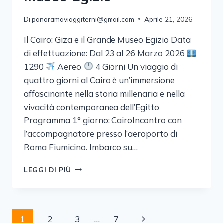
Di
panoramaviaggiterni@gmail.com
Aprile 21, 2026
Il Cairo: Giza e il Grande Museo Egizio Data
di effettuazione: Dal 23 al 26 Marzo 2026
1290
Aereo
4 Giorni Un viaggio di
quattro giorni al Cairo è un’immersione
affascinante nella storia millenaria e nella
vivacità contemporanea dell’Egitto
Programma 1° giorno: CairoIncontro con
l’accompagnatore presso l’aeroporto di
Roma Fiumicino. Imbarco su…
IL
LEGGI DI PIÙ
CAIRO:
GIZA
E
IL
Navigazione
Pagina
1
2
3
…
7
GRANDE