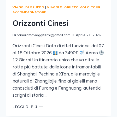
VIAGGI DI GRUPPO
|
VIAGGI DI GRUPPO VOLO TOUR
ACCOMPAGNATORE
Orizzonti Cinesi
Di
panoramaviaggiterni@gmail.com
Aprile 21, 2026
Orizzonti Cinesi Data di effettuazione: dal 07
al 18 Ottobre 2026
da 3490€
Aereo
12 Giorni Un itinerario unico che va oltre le
rotte più battute: dalle icone intramontabili
di Shanghai, Pechino e Xi’an, alle meraviglie
naturali di Zhangjiajie, fino ai gioielli meno
conosciuti di Furong e Fenghuang, autentici
scrigni di storia…
ORIZZONTI
LEGGI DI PIÙ
CINESI